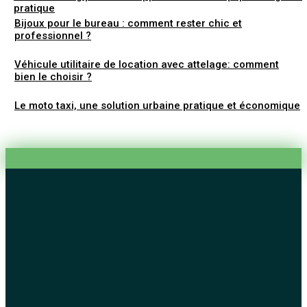
pratique
Bijoux pour le bureau : comment rester chic et
professionnel ?
Véhicule utilitaire de location avec attelage: comment
bien le choisir ?
Le moto taxi, une solution urbaine pratique et économique
Avec quel bas accorder son pull marinière femme ?
Le mobilier urbain, un atout pour l’esthétisme de la ville
Pourquoi les lunettes de conduite de nuit sont-elles
recommandées ?
Quelle est la différence entre un séminaire d’entreprise et 
congrès ?