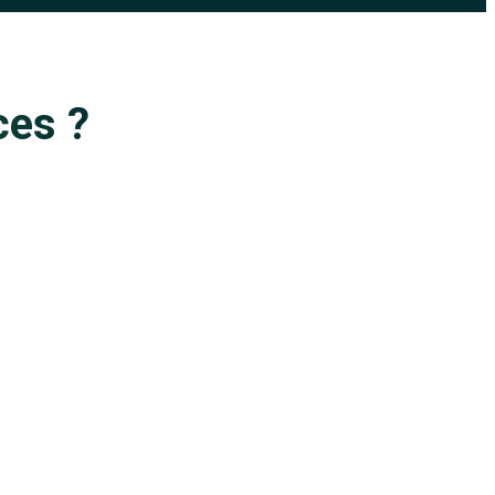
ces ?