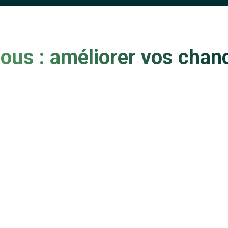
ous : améliorer vos chan