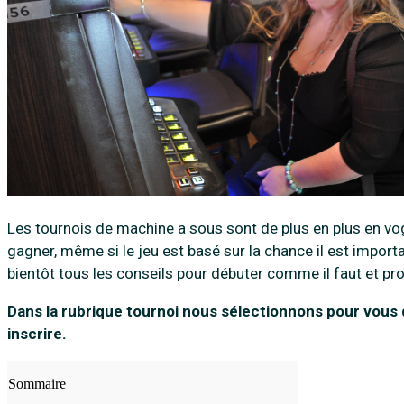
Les tournois de machine a sous sont de plus en plus en vog
gagner, même si le jeu est basé sur la chance il est import
bientôt tous les conseils pour débuter comme il faut et pr
Dans la rubrique tournoi nous sélectionnons pour vous
inscrire.
Sommaire