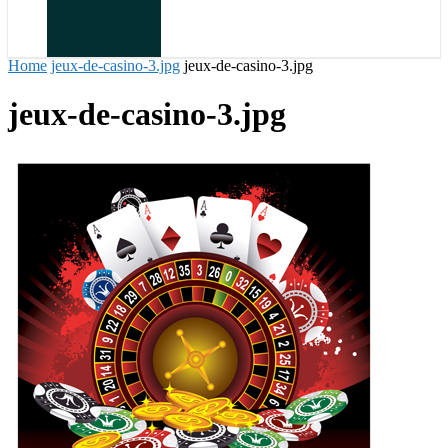
Home
jeux-de-casino-3.jpg
jeux-de-casino-3.jpg
jeux-de-casino-3.jpg