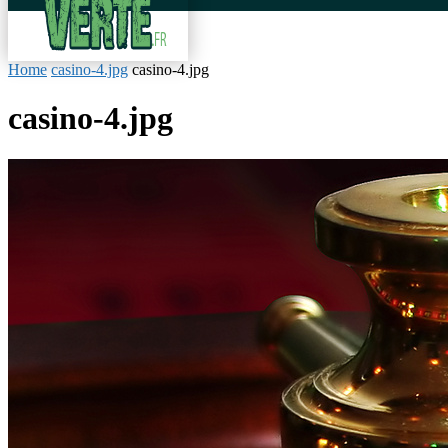
Home
casino-4.jpg
casino-4.jpg
casino-4.jpg