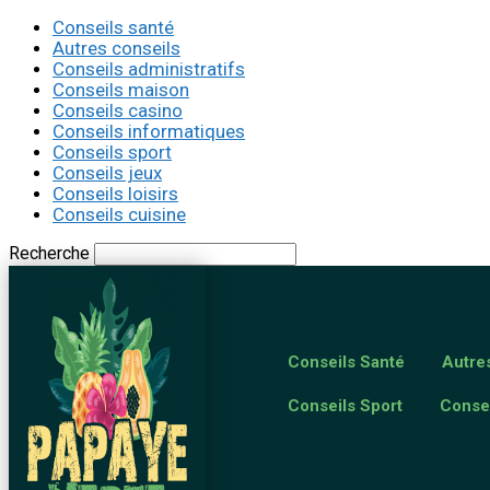
Conseils santé
Autres conseils
Conseils administratifs
Conseils maison
Conseils casino
Conseils informatiques
Conseils sport
Conseils jeux
Conseils loisirs
Conseils cuisine
Recherche
Conseils Santé
Autre
Conseils Sport
Conse