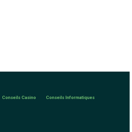
Conseils Casino
Conseils Informatiques