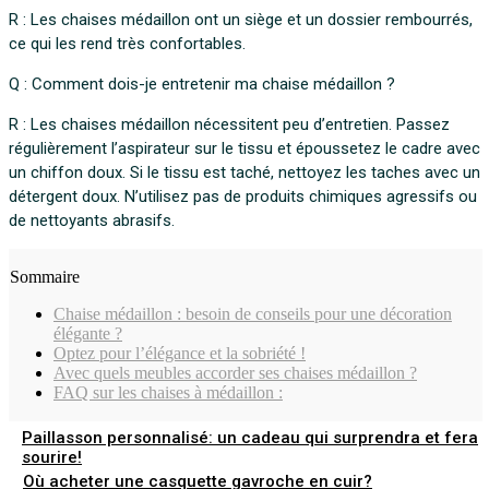
R : Les chaises médaillon ont un siège et un dossier rembourrés,
ce qui les rend très confortables.
Q : Comment dois-je entretenir ma chaise médaillon ?
R : Les chaises médaillon nécessitent peu d’entretien. Passez
régulièrement l’aspirateur sur le tissu et époussetez le cadre avec
un chiffon doux. Si le tissu est taché, nettoyez les taches avec un
détergent doux. N’utilisez pas de produits chimiques agressifs ou
de nettoyants abrasifs.
Sommaire
Chaise médaillon : besoin de conseils pour une décoration
élégante ?
Optez pour l’élégance et la sobriété !
Avec quels meubles accorder ses chaises médaillon ?
FAQ sur les chaises à médaillon :
Paillasson personnalisé: un cadeau qui surprendra et fera
sourire!
Où acheter une casquette gavroche en cuir?