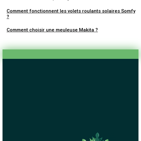
Comment fonctionnent les volets roulants solaires Somfy
?
Comment choisir une meuleuse Makita ?
Médaillon funéraire : Pourquoi personnaliser votre
monument funéraire ?
Barrière pare-feu pour protéger bébé de la cheminée,
comment bien la choisir ?
Faire briller son carrelage avec l’huile de lin et l’essence de
térébenthine
Comment entretenir son salon de jardin en fonte d’alumini