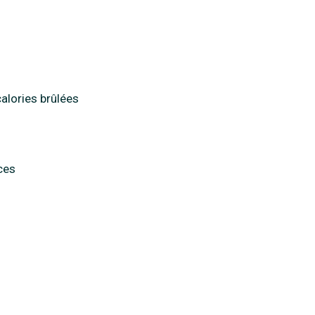
alories brûlées
ces