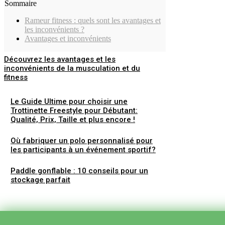
Sommaire
Rameur fitness : quels sont les avantages et
les inconvénients ?
Avantages et inconvénients
Découvrez les avantages et les
inconvénients de la musculation et du
fitness
Le Guide Ultime pour choisir une
Trottinette Freestyle pour Débutant:
Qualité, Prix, Taille et plus encore !
Où fabriquer un polo personnalisé pour
les participants à un événement sportif?
Paddle gonflable : 10 conseils pour un
stockage parfait